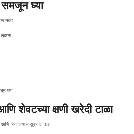
त समजून घ्या
करू नका.
ू शकतो:
जून घ्या.
ि शेवटच्या क्षणी खरेदी टाळा
ास आणि निवडण्यास सुरुवात करा.