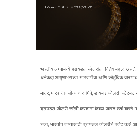
By
Author
06/07/2026
भारतीय लग्नामध्ये ब्रायडल ज्वेलरीला विशेष महत्त्व असते. लग
अनेकदा आयुष्यभराच्या आठवणींचा आणि कौटुंबिक वारशाच
मात्र, पारंपरिक सोन्याचे दागिने, डायमंड ज्वेलरी, स्टेट
ब्रायडल ज्वेलरी खरेदी करताना केवळ जास्त खर्च करणे महत
चला, भारतीय लग्नासाठी ब्रायडल ज्वेलरीचे बजेट कसे आख