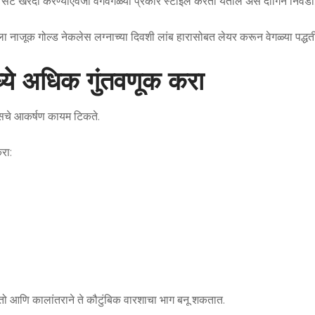
लरी सेट खरेदी करण्याऐवजी वेगवेगळ्या प्रकारे स्टाईल करता येतील असे दागिने निवडा
लेला नाजूक गोल्ड नेकलेस लग्नाच्या दिवशी लांब हारासोबत लेयर करून वेगळ्या पद्धत
्ये अधिक गुंतवणूक करा
्सचे आकर्षण कायम टिकते.
रा:
ेतो आणि कालांतराने ते कौटुंबिक वारशाचा भाग बनू शकतात.