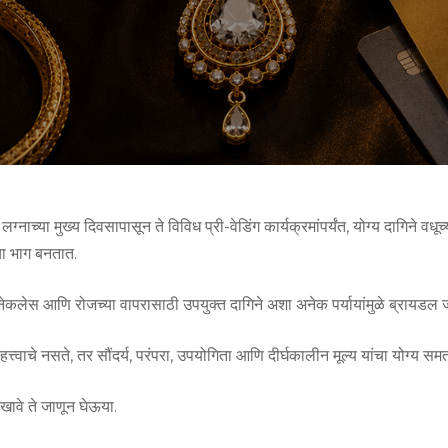
्नाच्या मुख्य दिवसापासून ते विविध प्री-वेडिंग कार्यक्रमांपर्यंत, योग्य दागिने वधूच्य
ा भाग बनतात.
मेंट नेकलेस आणि रोजच्या वापरासाठी उपयुक्त दागिने अशा अनेक पर्यायांमुळे ब्रायड
्त्वाचे नसते, तर सौंदर्य, परंपरा, उपयोगिता आणि दीर्घकालीन मूल्य यांचा योग्य
ावे ते जाणून घेऊया.