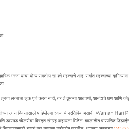
तो
ारिक गरजा यांचा योग्य समतोल साधणे महत्त्वाचे आहे. सर्वात महत्त्वाच्या दागिन्यांन
डा.
 तुमचा लग्नाचा लूक पूर्ण करत नाही, तर ते तुमच्या आठवणी, आनंदाचे क्षण आणि कौ
चे आणि तिच्या खास दिवसासाठी पाहिलेल्या स्वप्नांचे प्रतिबिंब असावी. Waman Hari
णि डायमंड ज्वेलरीचा विस्तृत संग्रह पाहायला मिळेल. कालातीत पारंपरिक डिझाईन्
निवडण्यासाठी आमचे तज्ञ तुम्हाला मार्गदर्शन करतील. आपल्या जवळच्या
Waman