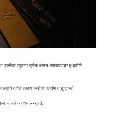
ा प्रत्येक लूकला पूर्णत्व देतात. त्याचबरोबर हे दागिने
ल ज्वेलरीचे बजेट ठरवणे काहीसे कठीण वाटू शकते.
 समतोल साधणे आवश्यक असते.