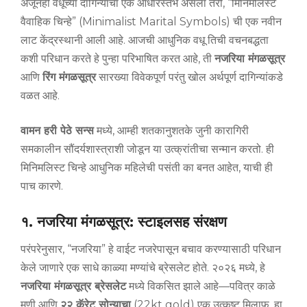
अजूनही वधूच्या दागिन्यांचा एक आधारस्तंभ असला तरी, “मिनिमलिस्ट
वैवाहिक चिन्हे” (Minimalist Marital Symbols) ची एक नवीन
लाट केंद्रस्थानी आली आहे. आजची आधुनिक वधू तिची वचनबद्धता
कशी परिधान करते हे पुन्हा परिभाषित करत आहे, ती
नजरिया मंगळसूत्र
आणि
रिंग मंगळसूत्र
सारख्या विवेकपूर्ण परंतु खोल अर्थपूर्ण दागिन्यांकडे
वळत आहे.
वामन हरी पेठे सन्स
मध्ये, आम्ही शतकानुशतके जुनी कारागिरी
समकालीन सौंदर्यशास्त्राशी जोडून या उत्क्रांतीचा सन्मान करतो. ही
मिनिमलिस्ट चिन्हे आधुनिक महिलेची पसंती का बनत आहेत, याची ही
पाच कारणे.
१. नजरिया मंगळसूत्र: स्टाइलसह संरक्षण
परंपरेनुसार, “नजरिया” हे वाईट नजरेपासून बचाव करण्यासाठी परिधान
केले जाणारे एक साधे काळ्या मण्यांचे ब्रेसलेट होते. २०२६ मध्ये, हे
नजरिया मंगळसूत्र ब्रेसलेट
मध्ये विकसित झाले आहे—पवित्र काळे
मणी आणि
२२ कॅरेट सोन्याचा
(22kt gold) एक उत्कृष्ट मिलाफ. हा