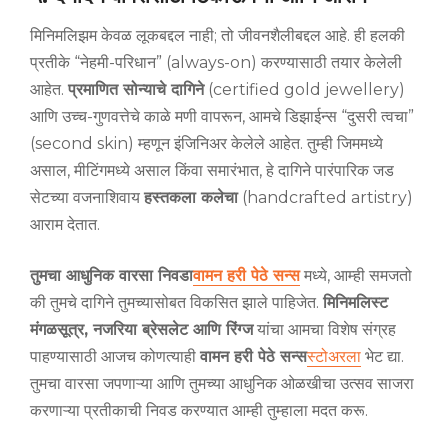
मिनिमलिझम केवळ लूकबद्दल नाही; तो जीवनशैलीबद्दल आहे. ही हलकी
प्रतीके “नेहमी-परिधान” (always-on) करण्यासाठी तयार केलेली
आहेत.
प्रमाणित सोन्याचे दागिने
(certified gold jewellery)
आणि उच्च-गुणवत्तेचे काळे मणी वापरून, आमचे डिझाईन्स “दुसरी त्वचा”
(second skin) म्हणून इंजिनिअर केलेले आहेत. तुम्ही जिममध्ये
असाल, मीटिंगमध्ये असाल किंवा समारंभात, हे दागिने पारंपारिक जड
सेटच्या वजनाशिवाय
हस्तकला कलेचा
(handcrafted artistry)
आराम देतात.
तुमचा आधुनिक वारसा निवडा
वामन हरी पेठे सन्स
मध्ये, आम्ही समजतो
की तुमचे दागिने तुमच्यासोबत विकसित झाले पाहिजेत.
मिनिमलिस्ट
मंगळसूत्र, नजरिया ब्रेसलेट आणि रिंग्ज
यांचा आमचा विशेष संग्रह
पाहण्यासाठी आजच कोणत्याही
वामन हरी पेठे सन्स
स्टोअरला
भेट द्या.
तुमचा वारसा जपणाऱ्या आणि तुमच्या आधुनिक ओळखीचा उत्सव साजरा
करणाऱ्या प्रतीकाची निवड करण्यात आम्ही तुम्हाला मदत करू.