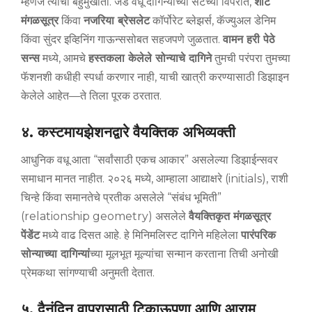
म्हणजे त्यांची बहुमुखीता. जड वधू दागिन्यांच्या सेटच्या विपरीत,
शॉर्ट
मंगळसूत्र
किंवा
नजरिया ब्रेसलेट
कॉर्पोरेट ब्लेझर्स, कॅज्युअल डेनिम
किंवा सुंदर इव्हिनिंग गाऊन्ससोबत सहजपणे जुळतात.
वामन हरी पेठे
सन्स
मध्ये, आमचे
हस्तकला केलेले सोन्याचे दागिने
तुमची परंपरा तुमच्या
फॅशनशी कधीही स्पर्धा करणार नाही, याची खात्री करण्यासाठी डिझाइन
केलेले आहेत—ते तिला पूरक ठरतात.
४. कस्टमायझेशनद्वारे वैयक्तिक अभिव्यक्ती
आधुनिक वधू आता “सर्वांसाठी एकच आकार” असलेल्या डिझाईन्सवर
समाधान मानत नाहीत. २०२६ मध्ये, आम्हाला आद्याक्षरे (initials), राशी
चिन्हे किंवा समानतेचे प्रतीक असलेले “संबंध भूमिती”
(relationship geometry) असलेले
वैयक्तिकृत मंगळसूत्र
पेंडेंट
मध्ये वाढ दिसत आहे. हे मिनिमलिस्ट दागिने महिलेला
पारंपरिक
सोन्याच्या दागिन्यां
च्या मूलभूत मूल्यांचा सन्मान करताना तिची अनोखी
प्रेमकथा सांगण्याची अनुमती देतात.
५. दैनंदिन वापरासाठी टिकाऊपणा आणि आराम