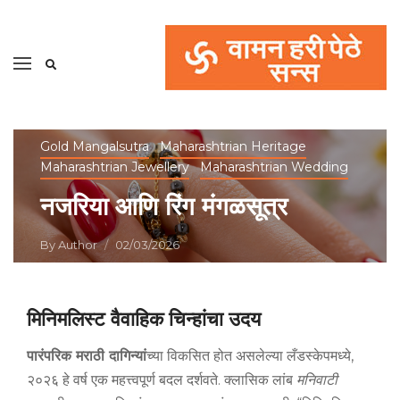
Gold Mangalsutra
Maharashtrian Heritage
Maharashtrian Jewellery
Maharashtrian Wedding
नजरिया आणि रिंग मंगळसूत्र
By
Author
02/03/2026
मिनिमलिस्ट वैवाहिक चिन्हांचा उदय
पारंपरिक मराठी दागिन्यां
च्या विकसित होत असलेल्या लँडस्केपमध्ये,
२०२६ हे वर्ष एक महत्त्वपूर्ण बदल दर्शवते. क्लासिक लांब
मनिवाटी