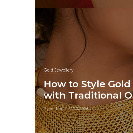
Gold Jewellery
How to Style Gold
with Traditional O
By
Author
01/07/2026