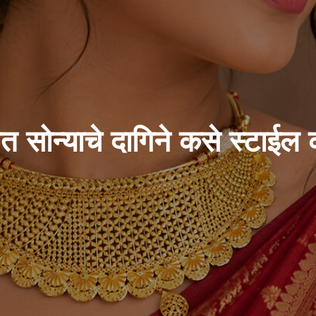
त सोन्याचे दागिने कसे स्टाईल