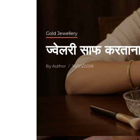
Gold Jewellery
ज्वेलरी साफ करताना 
By
Author
18/05/2026