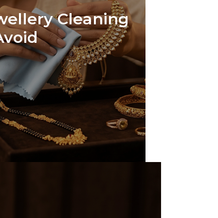
llery Cleaning
Avoid