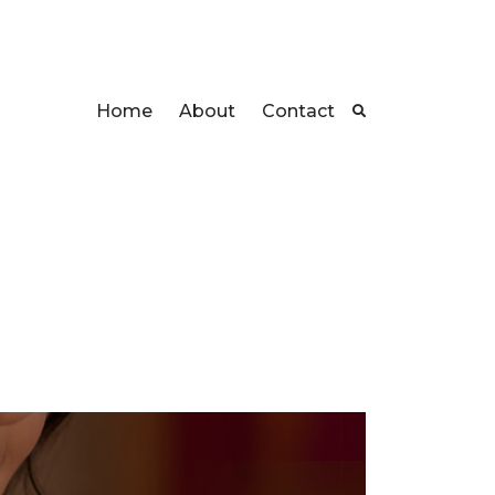
Home
About
Contact