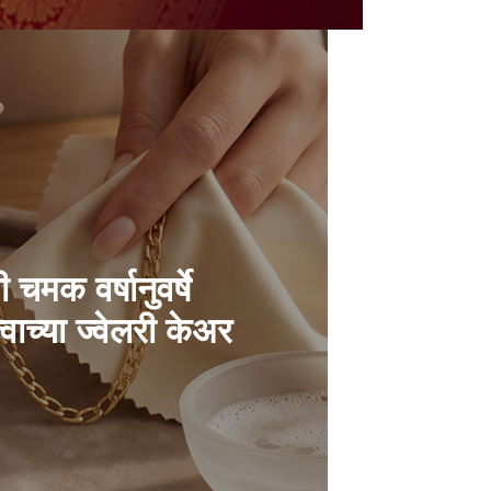
ी चमक वर्षानुवर्षे
्वाच्या ज्वेलरी केअर