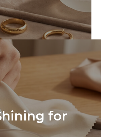
hining for