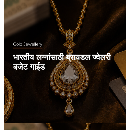
Gold Jewellery
भारतीय लग्नांसाठी ब्रायडल ज्वेलरी
बजेट गाईड