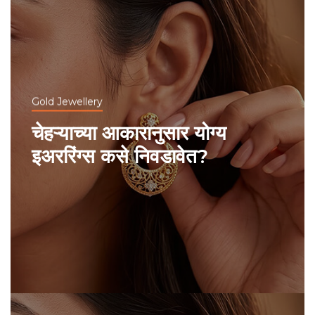
Gold Jewellery
चेहऱ्याच्या आकारानुसार योग्य
इअररिंग्स कसे निवडावेत?